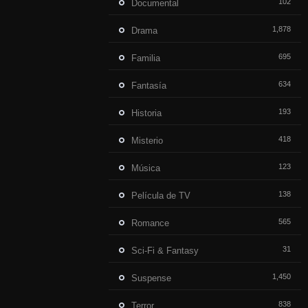
102
Documental
1,878
Drama
695
Familia
634
Fantasía
193
Historia
418
Misterio
123
Música
138
Película de TV
565
Romance
31
Sci-Fi & Fantasy
1,450
Suspense
838
Terror