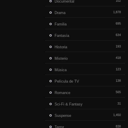
102
Documental
1,878
Drama
695
Familia
634
Fantasía
193
Historia
418
Misterio
123
Música
138
Película de TV
565
Romance
31
Sci-Fi & Fantasy
1,450
Suspense
838
Terror