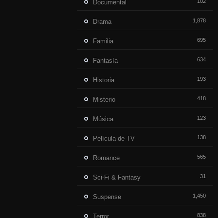
102
Documental
1,878
Drama
695
Familia
634
Fantasía
193
Historia
418
Misterio
123
Música
138
Película de TV
565
Romance
31
Sci-Fi & Fantasy
1,450
Suspense
838
Terror