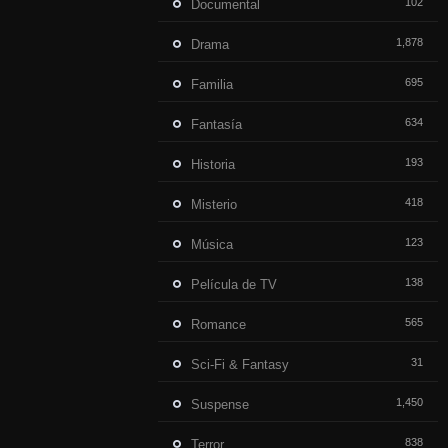
102
Documental
1,878
Drama
695
Familia
634
Fantasía
193
Historia
418
Misterio
123
Música
138
Película de TV
565
Romance
31
Sci-Fi & Fantasy
1,450
Suspense
838
Terror