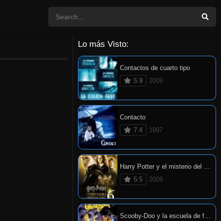
Lo más Visto:
Contactos de cuarto tipo
5.9
2009
Contacto
7.4
1997
Harry Potter y el misterio del príncipe
5.5
2009
Scooby-Doo y la escuela de fantasmas