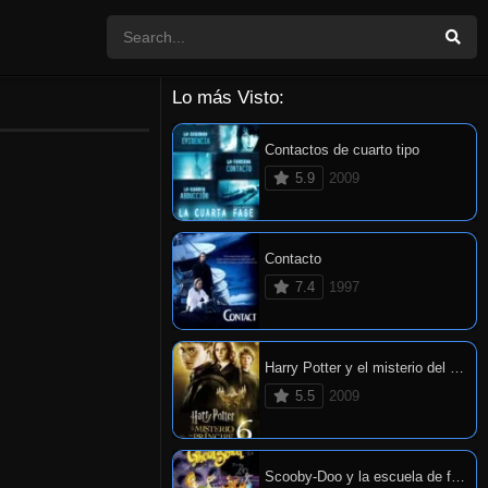
Lo más Visto:
Contactos de cuarto tipo
5.9
2009
Contacto
7.4
1997
Harry Potter y el misterio del príncipe
5.5
2009
Scooby-Doo y la escuela de fantasmas