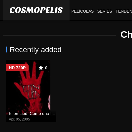
PELÍCULAS
SERIES
TENDEN
Ch
Recently added
HD 720P
0
Elfen Lied: Como una lluvia pasajera
Apr. 05, 2005