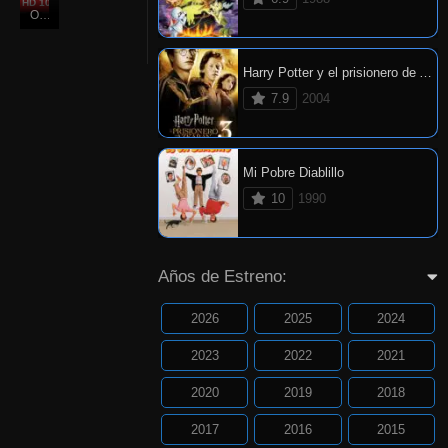
HD 1080P
6.7
Oct. 28, 2011
Harry Potter y el prisionero de Azkaban
7.9
2004
Mi Pobre Diablillo
10
1990
Años de Estreno:
2026
2025
2024
2023
2022
2021
2020
2019
2018
2017
2016
2015