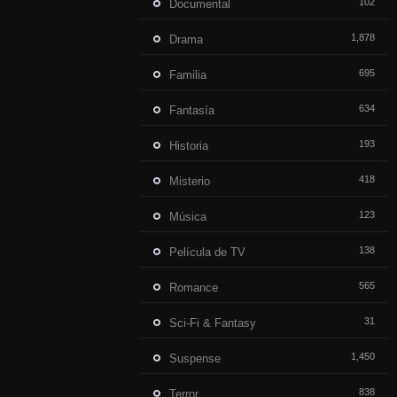
102
Documental
1,878
Drama
695
Familia
634
Fantasía
193
Historia
418
Misterio
123
Música
138
Película de TV
565
Romance
31
Sci-Fi & Fantasy
1,450
Suspense
838
Terror