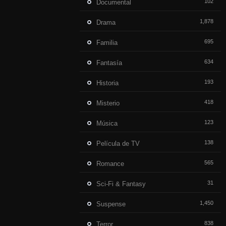
102
Documental
1,878
Drama
695
Familia
634
Fantasía
193
Historia
418
Misterio
123
Música
138
Película de TV
565
Romance
31
Sci-Fi & Fantasy
1,450
Suspense
838
Terror