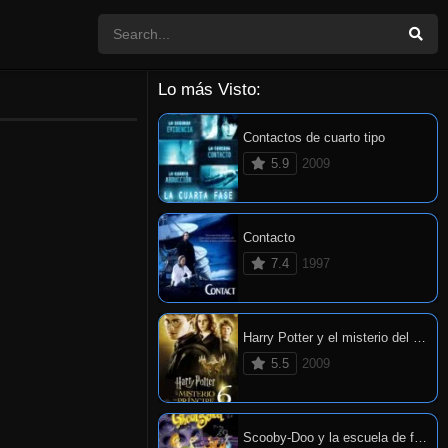
Lo más Visto:
Contactos de cuarto tipo
5.9
2009
Contacto
7.4
1997
Harry Potter y el misterio del príncipe
5.5
2009
Scooby-Doo y la escuela de fantasmas