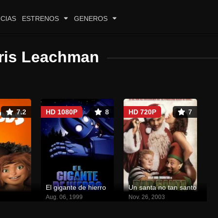
CIAS
ESTRENOS
GENEROS
ris Leachman
7.2
HD 1080P
8
HD 720P
7
El gigante de hierro
Un santa no tan santo
Aug. 06, 1999
Nov. 26, 2003