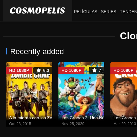
PELÍCULAS
SERIES
TENDEN
Clo
Recently added
HD 1080P
6.3
HD 1080P
7
HD 1080P
A la mierda con los Zombis
Los Croods 2: Una Nueva Era
Los Croods
Oct. 23, 2015
Nov. 25, 2020
Mar. 20, 2013