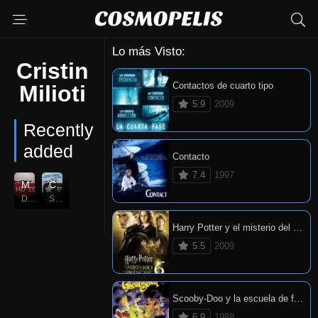
Lo más Visto:
Cristin
Contactos de cuarto tipo
Milioti
5.9
2009
Recently
added
Contacto
7.4
1997
Muerte al 2020
Cómo conocí a tu madre
HD 1080P
6.8
8
Dec. 27, 2020
Sep. 19, 2005
Harry Potter y el misterio del príncipe
5.5
2009
Scooby-Doo y la escuela de fantasmas
6.9
1988