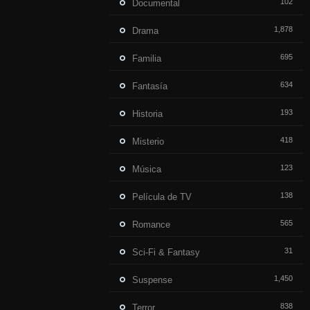
102
Documental
1,878
Drama
695
Familia
634
Fantasía
193
Historia
418
Misterio
123
Música
138
Película de TV
565
Romance
31
Sci-Fi & Fantasy
1,450
Suspense
838
Terror