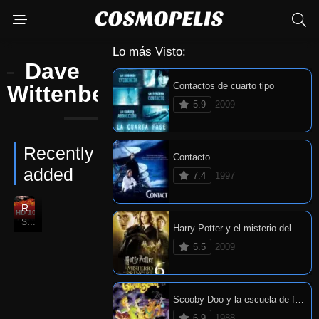
Lo más Visto:
Dave
Contactos de cuarto tipo
Wittenberg
5.9
2009
Recently
Contacto
added
7.4
1997
Resident Evil: Infierno
HD 1080P
6.5
Sep. 25, 2012
Harry Potter y el misterio del príncipe
5.5
2009
Scooby-Doo y la escuela de fantasmas
6.9
1988