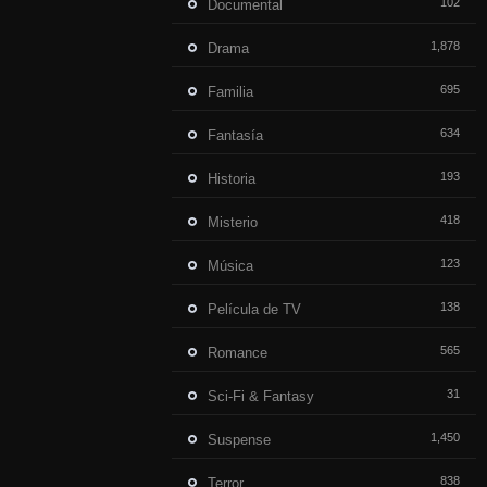
102
Documental
1,878
Drama
695
Familia
634
Fantasía
193
Historia
418
Misterio
123
Música
138
Película de TV
565
Romance
31
Sci-Fi & Fantasy
1,450
Suspense
838
Terror