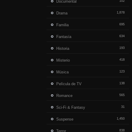
102
Documental
1,878
Drama
695
Familia
634
Fantasía
193
Historia
418
Misterio
123
Música
138
Película de TV
565
Romance
31
Sci-Fi & Fantasy
1,450
Suspense
838
Terror