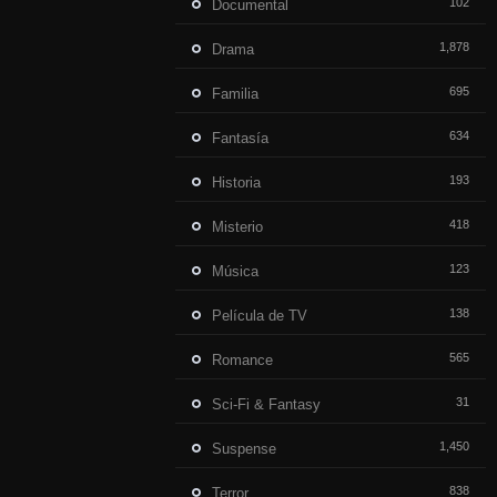
102
Documental
1,878
Drama
695
Familia
634
Fantasía
193
Historia
418
Misterio
123
Música
138
Película de TV
565
Romance
31
Sci-Fi & Fantasy
1,450
Suspense
838
Terror