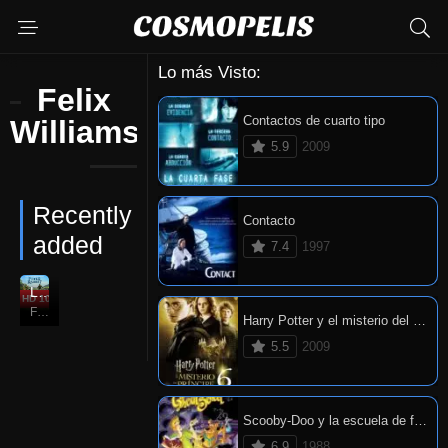
Lo más Visto:
Felix
Contactos de cuarto tipo
Williamson
5.9
2009
Recently
Contacto
added
7.4
1997
Las travesuras de Peter Rabbit
HD 1080P
6.6
Feb. 07, 2018
Harry Potter y el misterio del príncipe
5.5
2009
Scooby-Doo y la escuela de fantasmas
6.9
1988