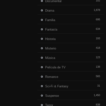
102
Documental
1,878
Drama
695
Familia
634
Fantasía
193
Historia
418
Misterio
123
Música
138
Película de TV
565
Romance
31
Sci-Fi & Fantasy
1,450
Suspense
838
Terror