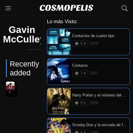
Lo más Visto:
Gavin
Contactos de cuarto tipo
McCulley
5.9
2009
Recently
Contacto
added
7.4
1997
Querido John
HD 1080P
6.3
Feb. 04, 2010
Harry Potter y el misterio del príncipe
5.5
2009
Scooby-Doo y la escuela de fantasmas
6.9
1988