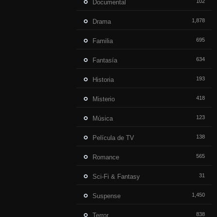
102
Documental
1,878
Drama
695
Familia
634
Fantasía
193
Historia
418
Misterio
123
Música
138
Película de TV
565
Romance
31
Sci-Fi & Fantasy
1,450
Suspense
838
Terror