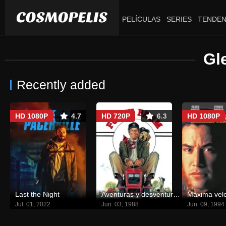
PELÍCULAS
SERIES
TENDEN
Gl
Recently added
HD 1080P
4.7
HD 720P
6.3
HD 1080P
Last the Night
Aventuras y desventuras de un yuppie en el campo
Máxima vel
Jul. 01, 2022
Jun. 03, 1988
Jun. 09, 1994