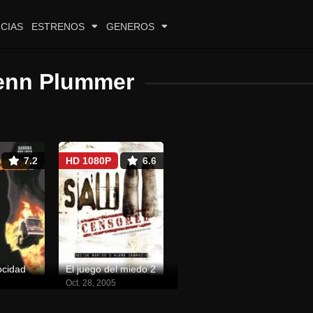
CIAS
ESTRENOS
GENEROS
enn Plummer
7.2
HD 1080P
6.6
ocidad
El juego del miedo 2
Oct. 28, 2005