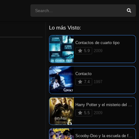
Lo más Visto:
Contactos de cuarto tipo
5.9
2009
Contacto
7.4
1997
Harry Potter y el misterio del príncipe
5.5
2009
Scooby-Doo y la escuela de fantasmas