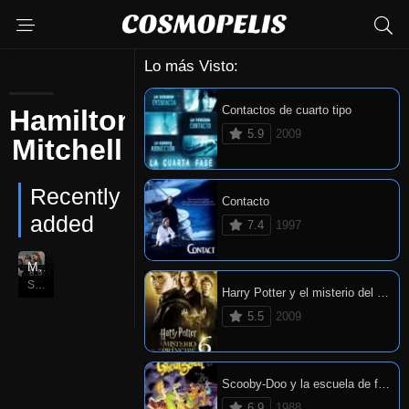
Lo más Visto:
Contactos de cuarto tipo
Hamilton
5.9
2009
Mitchell
Recently
Contacto
added
7.4
1997
Manual de supervivencia escolar de Ned
8.5
Sep. 07, 2004
Harry Potter y el misterio del príncipe
5.5
2009
Scooby-Doo y la escuela de fantasmas
6.9
1988