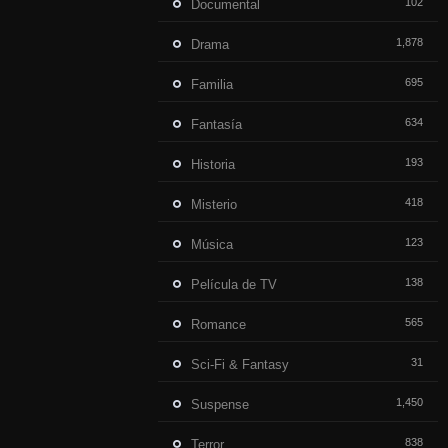
102
Documental
1,878
Drama
695
Familia
634
Fantasía
193
Historia
418
Misterio
123
Música
138
Película de TV
565
Romance
31
Sci-Fi & Fantasy
1,450
Suspense
838
Terror