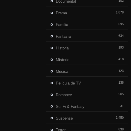
102
Documental
1,878
Drama
695
Familia
634
Fantasía
193
Historia
418
Misterio
123
Música
138
Película de TV
565
Romance
31
Sci-Fi & Fantasy
1,450
Suspense
838
Terror