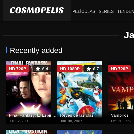
PELÍCULAS
SERIES
TENDEN
J
Recently added
HD 720P
6.4
HD 1080P
6.7
HD 720P
Final Fantasy: El Espi­ritu en Nosotros
Reyes de las olas
Vampiros
Jul. 02, 2001
Jun. 08, 2007
Oct. 30, 1998