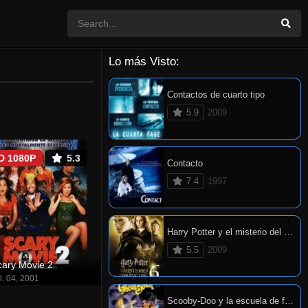
Lo más Visto:
Contactos de cuarto tipo
5.9
2009
D 1080P
5.3
Contacto
7.4
1997
Harry Potter y el misterio del príncipe
5.5
2009
cary Movie 2
l. 04, 2001
Scooby-Doo y la escuela de fantasmas