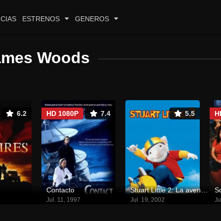
CIAS
ESTRENOS
GENEROS
ames Woods
6.2
HD 1080P
7.4
5.5
H
Contacto
Stuart Little 2: La aventura continúa
S
Jul. 11, 1997
Jul. 19, 2002
Ju