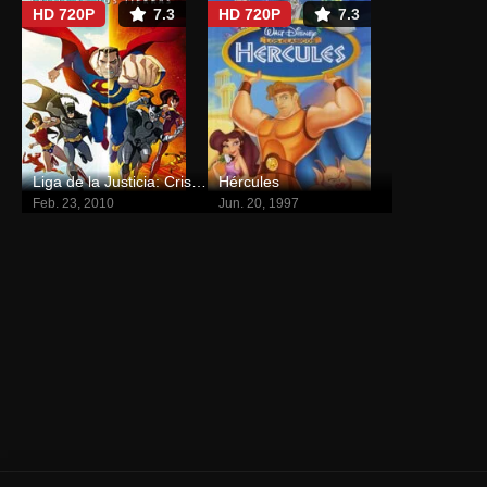
HD 720P
7.3
HD 720P
7.3
Liga de la Justicia: Crisis en las dos tierras
Hércules
Feb. 23, 2010
Jun. 20, 1997