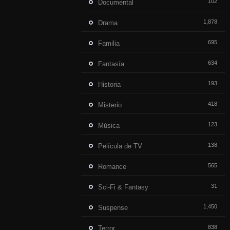
102
Documental
1,878
Drama
695
Familia
634
Fantasía
193
Historia
418
Misterio
123
Música
138
Película de TV
565
Romance
31
Sci-Fi & Fantasy
1,450
Suspense
838
Terror