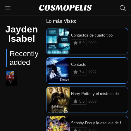
Lo más Visto:
Jayden
Contactos de cuarto tipo
Isabel
5.9
2009
Recently
added
Contacto
7.4
1997
La princesa encantada: Un misterio real
HD 1080P
4.3
Mar. 27, 2018
Harry Potter y el misterio del príncipe
5.5
2009
Scooby-Doo y la escuela de fantasmas
6.9
1988