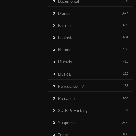
102
Documental
1,878
Drama
695
Familia
634
Fantasía
193
Historia
418
Misterio
123
Música
138
Película de TV
565
Romance
31
Sci-Fi & Fantasy
1,450
Suspense
838
Terror