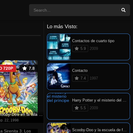
Lo más Visto:
Contactos de cuarto tipo
5.9
2009
D 720P
7.8
Contacto
7.4
1997
Harry Potter y el misterio del príncipe
5.5
2009
Scooby-Doo en la Isla de los Zombis
p. 22, 1998
Scooby-Doo y la escuela de fantasmas