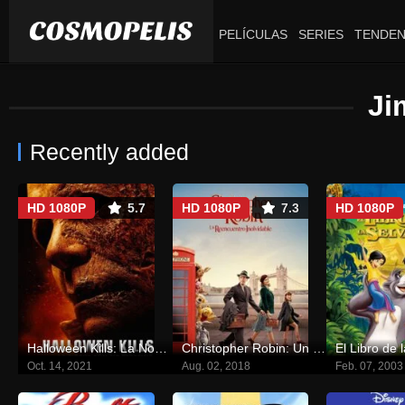
PELÍCULAS
SERIES
TENDEN
Ji
Recently added
HD 1080P
5.7
HD 1080P
7.3
HD 1080P
Halloween Kills: La Noche Aún No Termina
Christopher Robin: Un reencuentro inolvidable
El Libro de 
Oct. 14, 2021
Aug. 02, 2018
Feb. 07, 2003