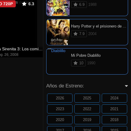
D 720P
6.3
6.9
1988
Harry Potter y el prisionero de Azkaban
7.9
2004
La Sirenita 3: Los comienzos de Ariel
g. 26, 2008
Mi Pobre Diablillo
10
1990
Años de Estreno:
2026
2025
2024
2023
2022
2021
2020
2019
2018
2017
2016
2015