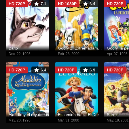
HD 720P
7.1
HD 1080P
6.4
HD 720P
Balto
Goofy 2: Extremadamente Goofy
Goofy, la pe
Dec. 22, 1995
Feb. 28, 2000
Apr. 07, 1995
HD 720P
6.4
HD 720P
6.9
HD 720P
Aladdín y el rey de los ladrones
El camino hacia El Dorado
Shrek
May. 20, 1996
Mar. 31, 2000
May. 18, 2001