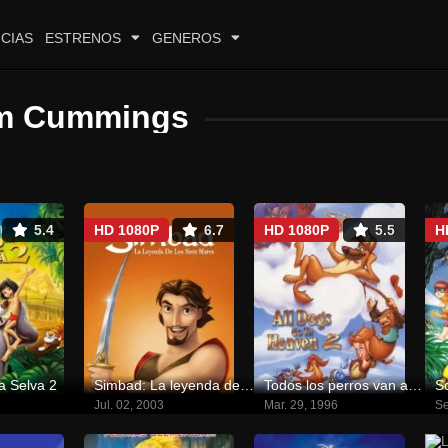
CIAS
ESTRENOS
GENEROS
m Cummings
5.4
HD 1080P
6.7
HD 1080P
5.5
H
la Selva 2
Simbad: La leyenda de los siete mares
Todos los perros van al cielo 2
Jul. 02, 2003
Mar. 29, 1996
Se