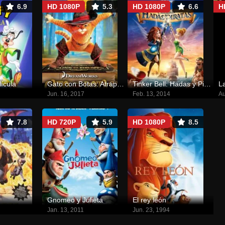
6.9
HD 1080P
5.3
HD 1080P
6.6
H
lícula
Gato con Botas: Atrapado en un Cuento Épico
Tinker Bell: Hadas y Piratas
Jun. 16, 2017
Feb. 13, 2014
Au
7.8
HD 720P
5.9
HD 1080P
8.5
Gnomeo y Julieta
El rey león
Jan. 13, 2011
Jun. 23, 1994