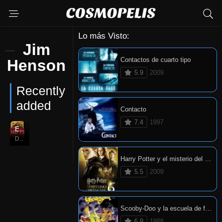
Lo más Visto:
Jim
Contactos de cuarto tipo
Henson
5.9
2009
Recently
added
Contacto
7.4
1997
El Cristal encantado
HD 720P
7.2
Dec. 17, 1982
Harry Potter y el misterio del príncipe
5.5
2009
Scooby-Doo y la escuela de fantasmas
6.9
1988