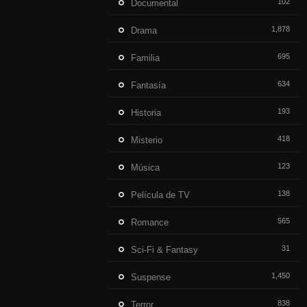
102
Documental
1,878
Drama
695
Familia
634
Fantasía
193
Historia
418
Misterio
123
Música
138
Película de TV
565
Romance
31
Sci-Fi & Fantasy
1,450
Suspense
838
Terror