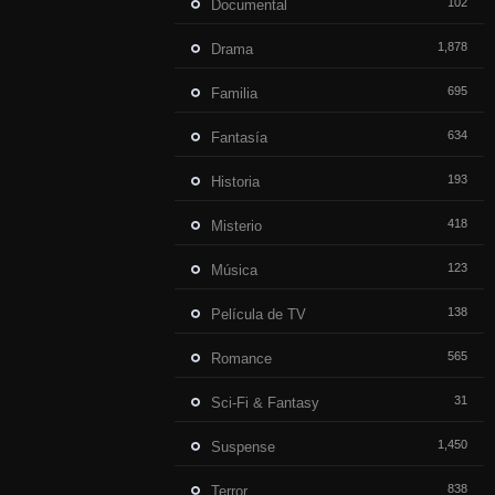
102
Documental
1,878
Drama
695
Familia
634
Fantasía
193
Historia
418
Misterio
123
Música
138
Película de TV
565
Romance
31
Sci-Fi & Fantasy
1,450
Suspense
838
Terror