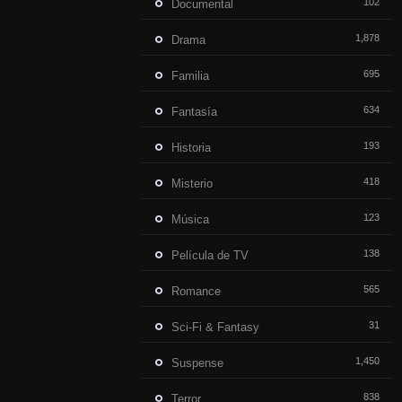
102
Documental
1,878
Drama
695
Familia
634
Fantasía
193
Historia
418
Misterio
123
Música
138
Película de TV
565
Romance
31
Sci-Fi & Fantasy
1,450
Suspense
838
Terror