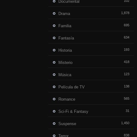
102
Documental
1,878
Drama
695
Familia
634
Fantasía
193
Historia
418
Misterio
123
Música
138
Película de TV
565
Romance
31
Sci-Fi & Fantasy
1,450
Suspense
838
Terror