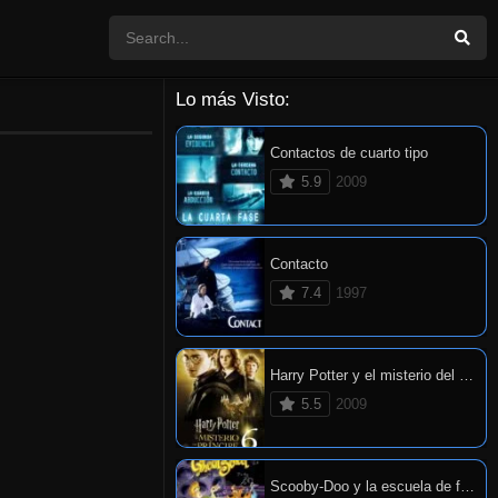
Lo más Visto:
Contactos de cuarto tipo
5.9
2009
Contacto
7.4
1997
Harry Potter y el misterio del príncipe
5.5
2009
Scooby-Doo y la escuela de fantasmas