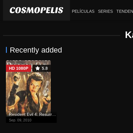
PELÍCULAS
SERIES
TENDEN
K
Recently added
HD 1080P
5.8
Resident Evil 4: Resurrección
Sep. 09, 2010