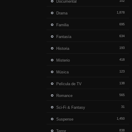
102
Documental
1,878
Drama
695
Familia
634
Fantasía
193
Historia
418
Misterio
123
Música
138
Película de TV
565
Romance
31
Sci-Fi & Fantasy
1,450
Suspense
838
Terror