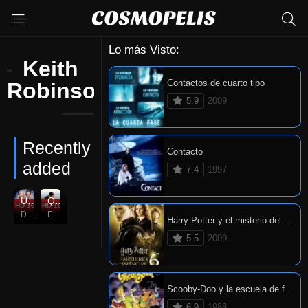
Lo más Visto:
Keith
Contactos de cuarto tipo
Robinson
5.9
2009
Recently
Contacto
added
7.4
1997
Una Navidad Enamorada
Querido John
HD 1080P
7
HD 1080P
6.3
Dec. 07, 2019
Feb. 04, 2010
Harry Potter y el misterio del príncipe
5.5
2009
Scooby-Doo y la escuela de fantasmas
6.9
1988