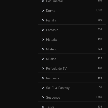
102
Documental
1,878
Drama
695
Familia
634
Fantasía
193
Historia
418
Misterio
123
Música
138
Película de TV
565
Romance
31
Sci-Fi & Fantasy
1,450
Suspense
838
Terror