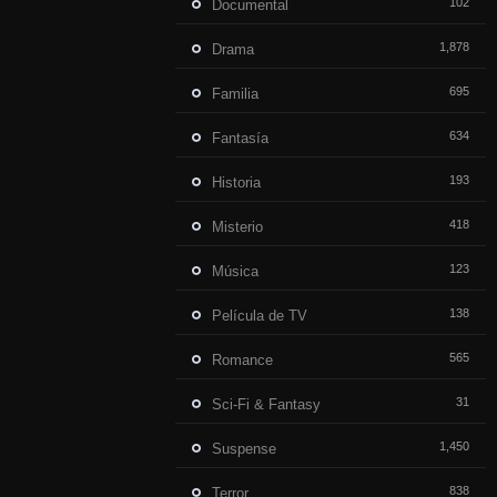
102
Documental
1,878
Drama
695
Familia
634
Fantasía
193
Historia
418
Misterio
123
Música
138
Película de TV
565
Romance
31
Sci-Fi & Fantasy
1,450
Suspense
838
Terror