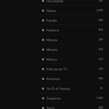
102
Documental
1,878
Drama
695
Familia
634
Fantasía
193
Historia
418
Misterio
123
Música
138
Película de TV
565
Romance
31
Sci-Fi & Fantasy
1,450
Suspense
838
Terror