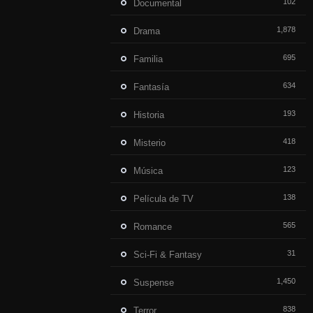
102
Documental
1,878
Drama
695
Familia
634
Fantasía
193
Historia
418
Misterio
123
Música
138
Película de TV
565
Romance
31
Sci-Fi & Fantasy
1,450
Suspense
838
Terror