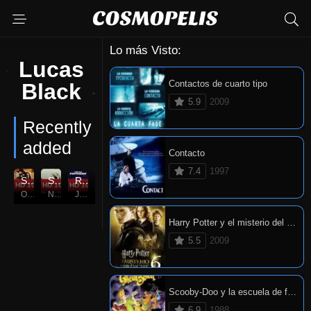
Lo más Visto:
Lucas
Contactos de cuarto tipo
Black
5.9
2009
Recently
added
Contacto
7.4
1997
Secretos Familiares
Soldado anónimo: El infierno espera
Rápido y furioso: Reto Tokio
HD 1080P
4.7
HD 1080P
7
HD 1080P
6
Oct. 13, 2023
Nov. 04, 2005
Jun. 03, 2006
Harry Potter y el misterio del príncipe
5.5
2009
Scooby-Doo y la escuela de fantasmas
6.9
1988