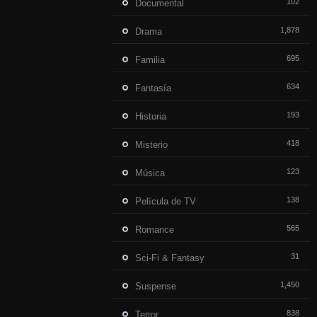
102
Documental
1,878
Drama
695
Familia
634
Fantasía
193
Historia
418
Misterio
123
Música
138
Película de TV
565
Romance
31
Sci-Fi & Fantasy
1,450
Suspense
838
Terror