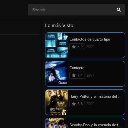
Lo más Visto:
Contactos de cuarto tipo
5.9
2009
Contacto
7.4
1997
Harry Potter y el misterio del príncipe
5.5
2009
Scooby-Doo y la escuela de fantasmas