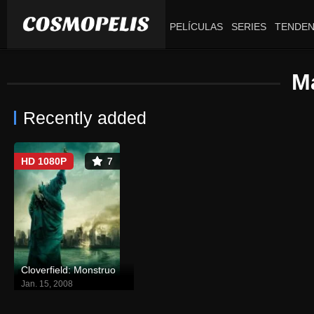
PELÍCULAS
SERIES
TENDEN
M
Recently added
HD 1080P
7
Cloverfield: Monstruo
Jan. 15, 2008