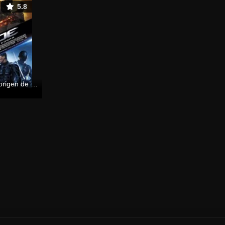
5.8
G.I. Joe: El origen de Cobra