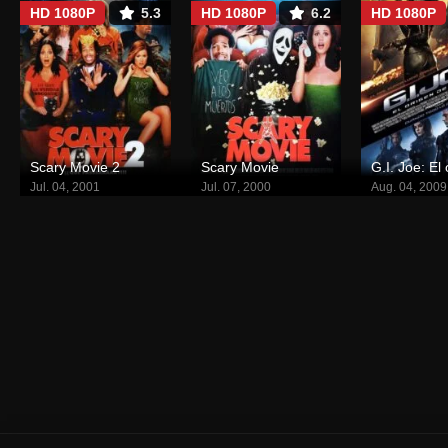
HD 1080P
5.3
HD 1080P
6.2
HD 1080P
Scary Movie 2
Scary Movie
Jul. 04, 2001
Jul. 07, 2000
Aug. 04, 2009