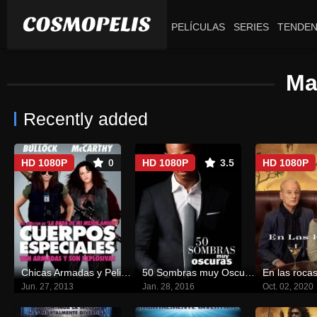
PELÍCULAS
SERIES
TENDEN
Ma
Recently added
HD 1080P
0
HD 1080P
3.5
HD 1080P
Chicas Armadas y Peligrosas
50 Sombras muy Oscuras
En las roca
Jun. 27, 2013
Jan. 28, 2016
Oct. 02, 2020