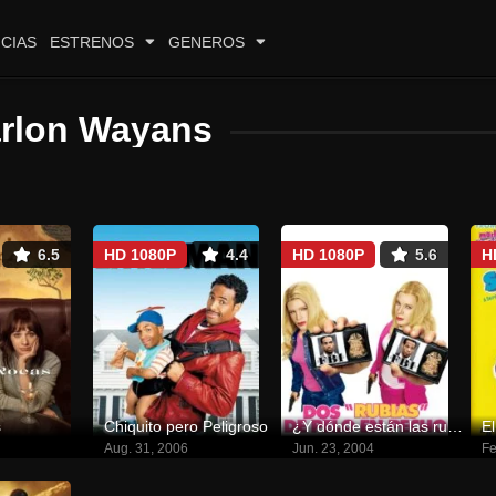
CIAS
ESTRENOS
GENEROS
rlon Wayans
6.5
HD 1080P
4.4
HD 1080P
5.6
H
s
Chiquito pero Peligroso
¿Y dónde están las rubias?
E
Aug. 31, 2006
Jun. 23, 2004
Fe