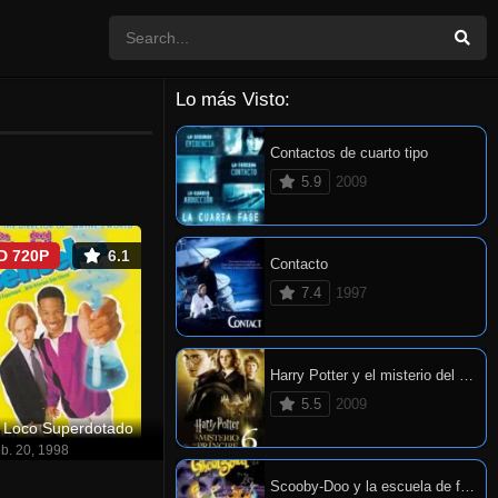
Lo más Visto:
Contactos de cuarto tipo
5.9
2009
D 720P
6.1
Contacto
7.4
1997
Harry Potter y el misterio del príncipe
5.5
2009
l Loco Superdotado
b. 20, 1998
Scooby-Doo y la escuela de fantasmas