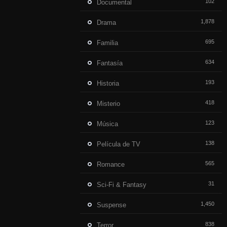
102
Documental
1,878
Drama
695
Familia
634
Fantasía
193
Historia
418
Misterio
123
Música
138
Película de TV
565
Romance
31
Sci-Fi & Fantasy
1,450
Suspense
838
Terror