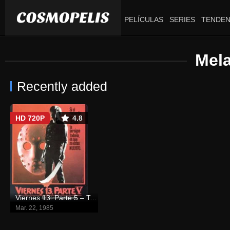
PELÍCULAS
SERIES
TENDEN
Mel
Recently added
HD 720P
4.8
Viernes 13: Parte 5 – Todo comienza de nuevo
Mar. 22, 1985