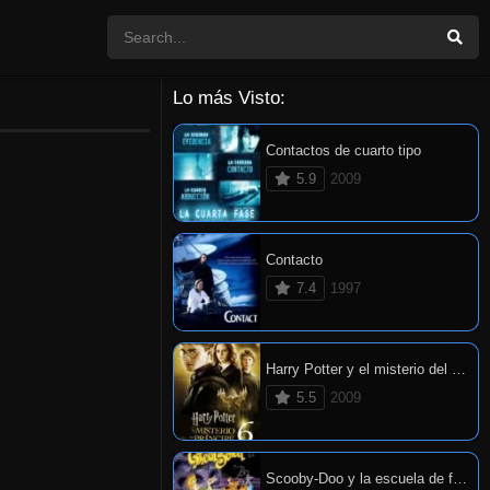
Lo más Visto:
Contactos de cuarto tipo
5.9
2009
Contacto
7.4
1997
Harry Potter y el misterio del príncipe
5.5
2009
Scooby-Doo y la escuela de fantasmas