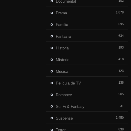
102
Documental
1,878
Drama
695
Familia
634
Fantasía
193
Historia
418
Misterio
123
Música
138
Película de TV
565
Romance
31
Sci-Fi & Fantasy
1,450
Suspense
838
Terror