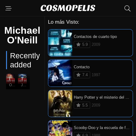
Lo más Visto:
Michael
Contactos de cuarto tipo
O'Neill
5.9
2009
Recently
added
Contacto
7.4
1997
Indivisible
Transformers
HD 1080P
5.8
HD 1080P
7
Oct. 26, 2018
Jun. 27, 2007
Harry Potter y el misterio del príncipe
5.5
2009
Scooby-Doo y la escuela de fantasmas
6.9
1988