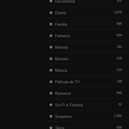
102
Documental
1,878
Drama
695
Familia
634
Fantasía
193
Historia
418
Misterio
123
Música
138
Película de TV
565
Romance
31
Sci-Fi & Fantasy
1,450
Suspense
838
Terror