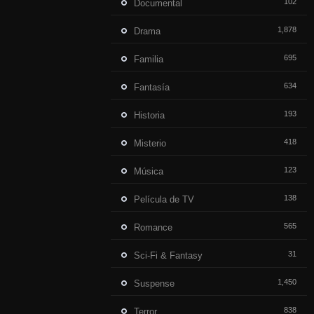
102
Documental
1,878
Drama
695
Familia
634
Fantasía
193
Historia
418
Misterio
123
Música
138
Película de TV
565
Romance
31
Sci-Fi & Fantasy
1,450
Suspense
838
Terror