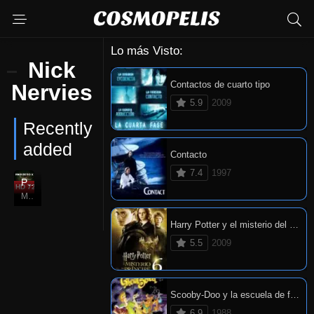
Lo más Visto:
Nick
Contactos de cuarto tipo
Nervies
5.9
2009
Recently
added
Contacto
7.4
1997
Proyecto X
HD 720P
6.6
Mar. 01, 2012
Harry Potter y el misterio del príncipe
5.5
2009
Scooby-Doo y la escuela de fantasmas
6.9
1988