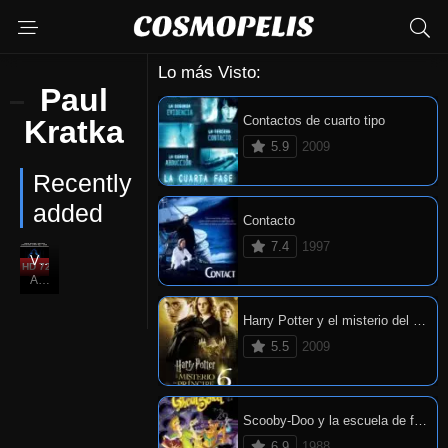
Lo más Visto:
Paul
Contactos de cuarto tipo
Kratka
5.9
2009
Recently
added
Contacto
7.4
1997
Viernes 13: Parte 3
HD 720P
5.7
Aug. 13, 1982
Harry Potter y el misterio del príncipe
5.5
2009
Scooby-Doo y la escuela de fantasmas
6.9
1988