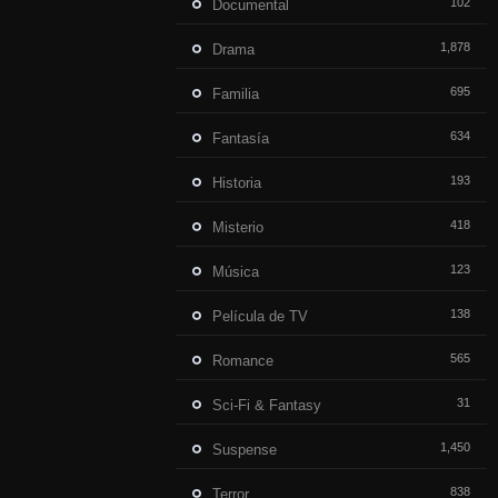
102
Documental
1,878
Drama
695
Familia
634
Fantasía
193
Historia
418
Misterio
123
Música
138
Película de TV
565
Romance
31
Sci-Fi & Fantasy
1,450
Suspense
838
Terror