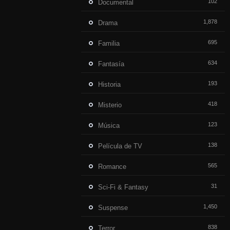
102
Documental
1,878
Drama
695
Familia
634
Fantasía
193
Historia
418
Misterio
123
Música
138
Película de TV
565
Romance
31
Sci-Fi & Fantasy
1,450
Suspense
838
Terror