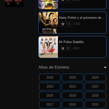
HD 1080P
4.7
HD 1080P
5.2
Nov. 18, 2009
Nov. 20, 2008
Harry Potter y el prisionero de Azkaban
7.9
2004
Mi Pobre Diablillo
10
1990
Años de Estreno:
2026
2025
2024
2023
2022
2021
2020
2019
2018
2017
2016
2015