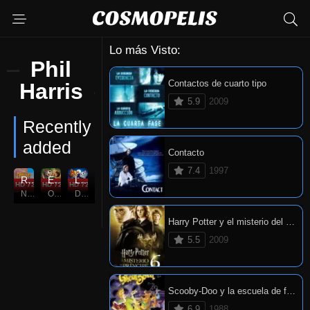
Lo más Visto:
Phil
Contactos de cuarto tipo
Harris
5.9
2009
Recently
added
Contacto
7.4
1997
Robin Hood
El Libro de la Selva
Los aristogatos
HD 720P
7.6
HD 720P
7.6
HD 720P
7.1
Nov. 08, 1973
Oct. 18, 1967
Dec. 23, 1970
Harry Potter y el misterio del príncipe
5.5
2009
Scooby-Doo y la escuela de fantasmas
6.9
1988