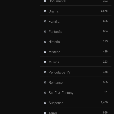
102
Documental
1,878
Drama
695
Familia
634
Fantasía
193
Historia
418
Misterio
123
Música
138
Película de TV
565
Romance
31
Sci-Fi & Fantasy
1,450
Suspense
838
Terror