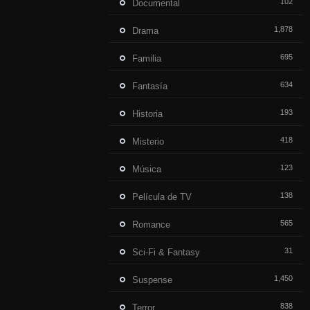
102
Documental
1,878
Drama
695
Familia
634
Fantasía
193
Historia
418
Misterio
123
Música
138
Película de TV
565
Romance
31
Sci-Fi & Fantasy
1,450
Suspense
838
Terror