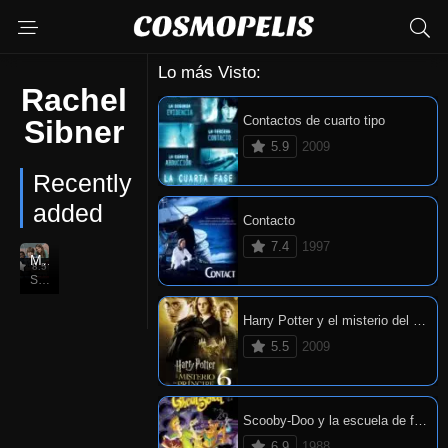
Lo más Visto:
Rachel
Contactos de cuarto tipo
Sibner
5.9
2009
Recently
added
Contacto
7.4
1997
Manual de supervivencia escolar de Ned
8.5
Sep. 07, 2004
Harry Potter y el misterio del príncipe
5.5
2009
Scooby-Doo y la escuela de fantasmas
6.9
1988