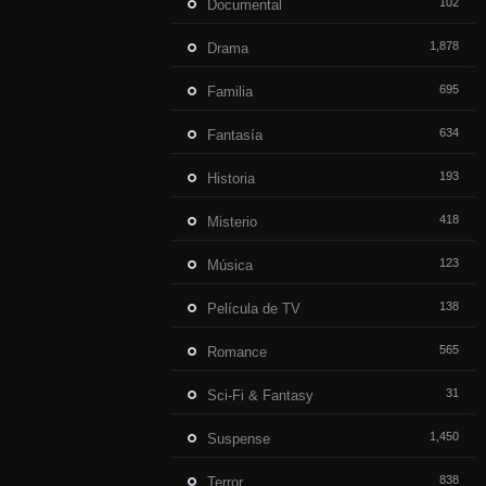
102
Documental
1,878
Drama
695
Familia
634
Fantasía
193
Historia
418
Misterio
123
Música
138
Película de TV
565
Romance
31
Sci-Fi & Fantasy
1,450
Suspense
838
Terror