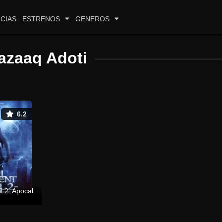
CIAS
ESTRENOS
GENEROS
azaaq Adoti
6.2
Resident Evil 2: Apocalipsis