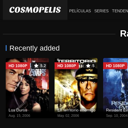
PELÍCULAS
SERIES
TENDEN
R
Recently added
HD 1080P
5.2
HD 1080P
5
HD 1080P
Los Duros
En territorio enemigo
Aug. 15, 2006
May. 02, 2006
Sep. 10, 2004