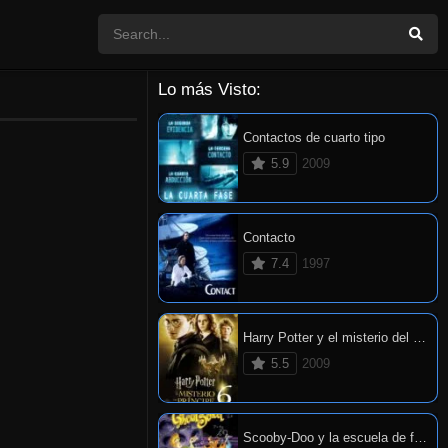
Lo más Visto:
Contactos de cuarto tipo
5.9
2009
Contacto
7.4
1997
Harry Potter y el misterio del príncipe
5.5
2009
Scooby-Doo y la escuela de fantasmas