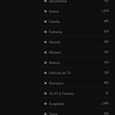
102
Documental
1,878
Drama
695
Familia
634
Fantasía
193
Historia
418
Misterio
123
Música
138
Película de TV
565
Romance
31
Sci-Fi & Fantasy
1,450
Suspense
838
Terror