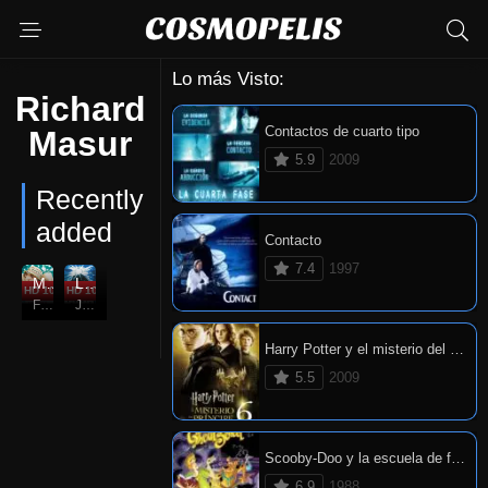
Lo más Visto:
Richard
Contactos de cuarto tipo
Masur
5.9
2009
Recently
added
Contacto
7.4
1997
Mi chica 2
La cosa del otro mundo
HD 1080P
5.3
HD 1080P
8.1
Feb. 11, 1994
Jun. 25, 1982
Harry Potter y el misterio del príncipe
5.5
2009
Scooby-Doo y la escuela de fantasmas
6.9
1988