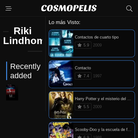
Lo más Visto:
Riki
Contactos de cuarto tipo
Lindhome
5.9
2009
Recently
Contacto
added
7.4
1997
La venganza de la casa del Lago
HD 1080P
6.5
Mar. 13, 2009
Harry Potter y el misterio del príncipe
5.5
2009
Scooby-Doo y la escuela de fantasmas
6.9
1988