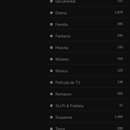
102
Documental
1,878
Drama
695
Familia
634
Fantasía
193
Historia
418
Misterio
123
Música
138
Película de TV
565
Romance
31
Sci-Fi & Fantasy
1,450
Suspense
838
Terror