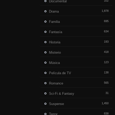
102
Documental
1,878
Drama
695
Familia
634
Fantasía
193
Historia
418
Misterio
123
Música
138
Película de TV
565
Romance
31
Sci-Fi & Fantasy
1,450
Suspense
838
Terror