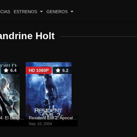
CIAS
ESTRENOS
GENEROS
andrine Holt
6.4
HD 1080P
6.2
Inframundo 4: El Despertar
Resident Evil 2: Apocalipsis
Sep. 10, 2004