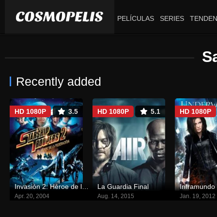
PELÍCULAS
SERIES
TENDEN
S
Recently added
HD 1080P
3.5
HD 1080P
5.1
HD 1080P
Invasión 2: Héroe de la federación
La Guardia Final
Apr. 20, 2004
Aug. 14, 2015
Jan. 19, 2012