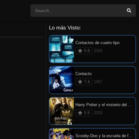
Lo más Visto:
Contactos de cuarto tipo
5.9
2009
Contacto
7.4
1997
Harry Potter y el misterio del príncipe
5.5
2009
Scooby-Doo y la escuela de fantasmas